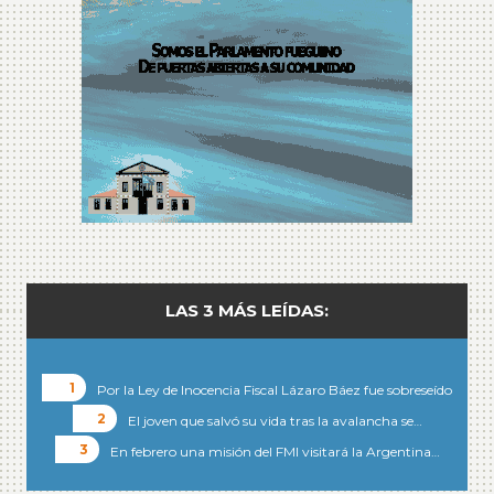
LAS 3 MÁS LEÍDAS:
Por la Ley de Inocencia Fiscal Lázaro Báez fue sobreseído
El joven que salvó su vida tras la avalancha se…
En febrero una misión del FMI visitará la Argentina…