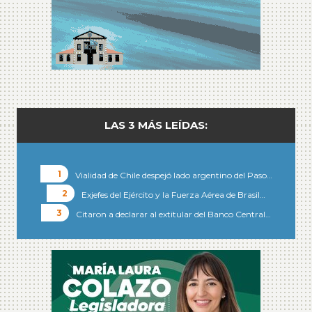
LAS 3 MÁS LEÍDAS:
Vialidad de Chile despejó lado argentino del Paso…
Exjefes del Ejército y la Fuerza Aérea de Brasil…
Citaron a declarar al extitular del Banco Central…