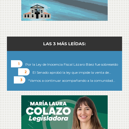
LAS 3 MÁS LEÍDAS:
Por la Ley de Inocencia Fiscal Lázaro Báez fue sobreseído
El Senado aprobó la ley que impide la venta de…
“Vamos a continuar acompañando a la comunidad…