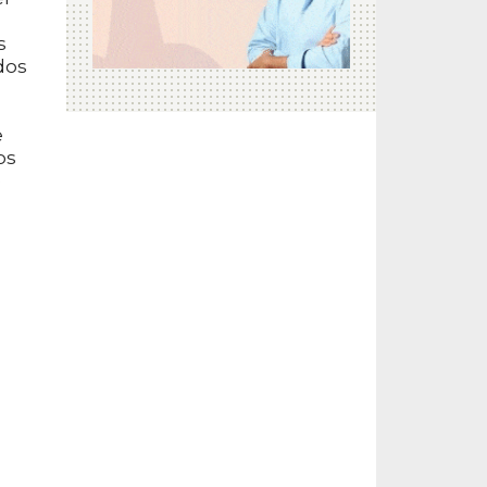
s
ados
e
os
e