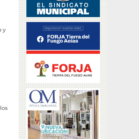
e y
l
los