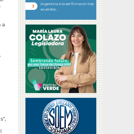
Argentina e Israel firmaron tres
s
acuerdos:…
a a
o
s",
l