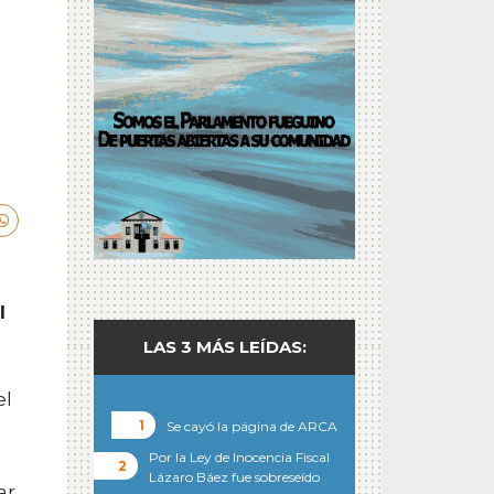
l
LAS 3 MÁS LEÍDAS:
el
Se cayó la página de ARCA
Por la Ley de Inocencia Fiscal
Lázaro Báez fue sobreseído
ar