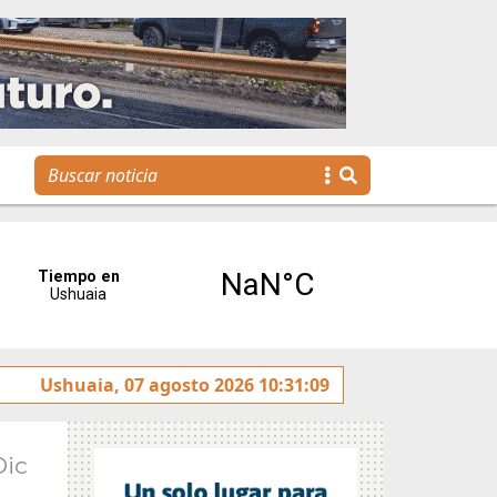
ado sobre la avenida Héroes de Malvinas
Ushuaia, 07 agosto 2026 10:31:09
Gobierno inv
Dic