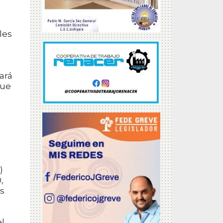
les
ará
que
)
,
os
el