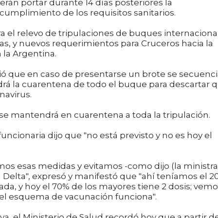
berán portar durante 14 días posteriores la
mplimiento de los requisitos sanitarios.
ra el relevo de tripulaciones de buques internaciona
s, y nuevos requerimientos para Cruceros hacia la
 la Argentina.
ió que en caso de presentarse un brote se secuenci
ndrá la cuarentena de todo el buque para descartar 
navirus.
, se mantendrá en cuarentena a toda la tripulación.
funcionaria dijo que "no está previsto y no es hoy el
s esas medidas y evitamos -como dijo (la ministra
la Delta", expresó y manifestó que "ahí teníamos el 20
ada, y hoy el 70% de los mayores tiene 2 dosis; vem
el esquema de vacunación funciona".
va, el Ministerio de Salud recordó hoy que a partir d