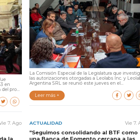
La Comisión Especial de la Legislatura que investi
las autorizaciones otorgadas a Leolabs Inc. y Leola
fue
Argentina SRL se reunió este jueves en el...
33 en
del pro...
Leer más +
Vie 7. Ago
ACTUALIDAD
Vie 7.
"Seguimos consolidando al BTF como
da la
una Banca de Fomento cercana a las