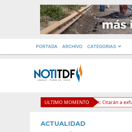
PORTADA
ARCHIVO
CATEGORIAS
e la Propiedad Privada
ULTIMO MOMENTO
Leolabs: Citarán a exfuncionar
ACTUALIDAD