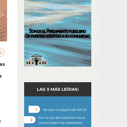
as
e
LAS 3 MÁS LEÍDAS:
Se cayó la página de ARCA
Por la Ley de Inocencia Fiscal
a
Lázaro Báez fue sobreseído