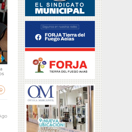
ga
bs
 Ago