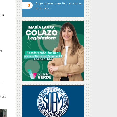
Argentina e Israel firmaron tres
acuerdos:…
la
eo
 Ago