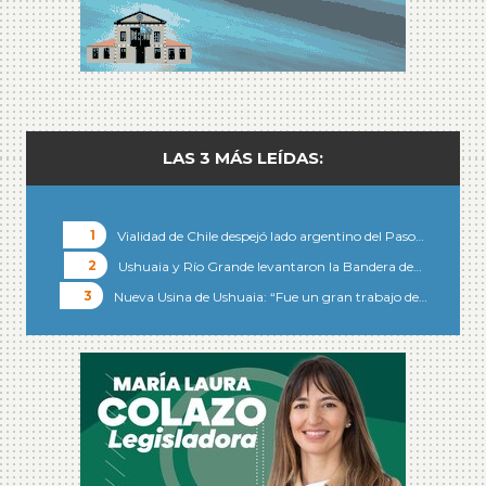
LAS 3 MÁS LEÍDAS:
Vialidad de Chile despejó lado argentino del Paso…
Ushuaia y Río Grande levantaron la Bandera de…
Nueva Usina de Ushuaia: “Fue un gran trabajo de…