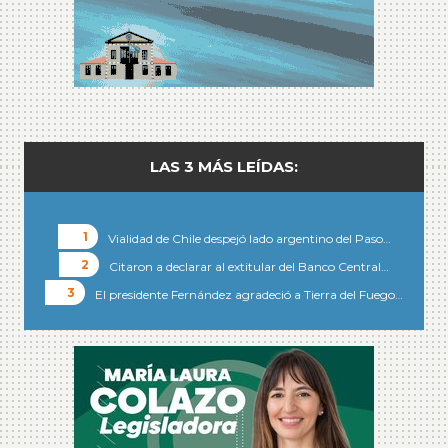
LAS 3 MÁS LEÍDAS:
Vialidad de Chile despejó lado argentino del Paso…
Citaron a declarar al extitular del Banco Central…
El presidente Fernández agradeció a Tierra del Fuego…