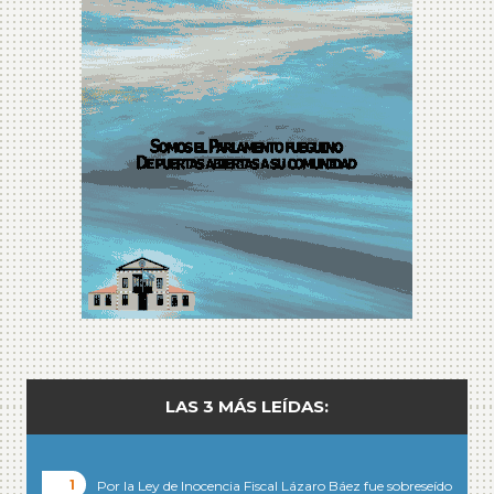
LAS 3 MÁS LEÍDAS:
Por la Ley de Inocencia Fiscal Lázaro Báez fue sobreseído