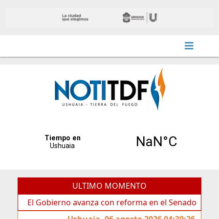
ULTIMO MOMENTO
El Gobierno avanza con reforma en el Senado
Ideas d
Ushuaia, 06 agosto 2026 04:30:26