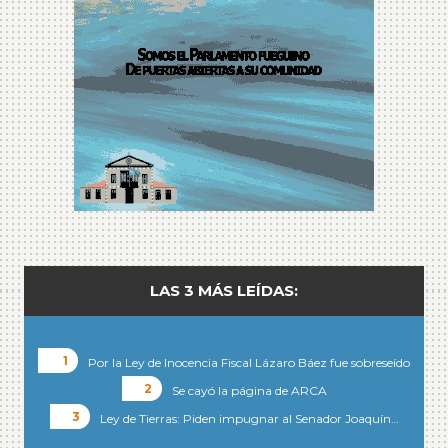
LAS 3 MÁS LEÍDAS:
Por la Ley de Inocencia Fiscal Lázaro Báez fue sobreseído
Se cayó la página de ARCA
Ley de Tierras: Piden impugnar al Senador Joaquín…