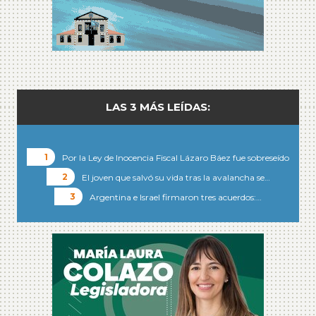
LAS 3 MÁS LEÍDAS:
Por la Ley de Inocencia Fiscal Lázaro Báez fue sobreseído
El joven que salvó su vida tras la avalancha se…
Argentina e Israel firmaron tres acuerdos:…