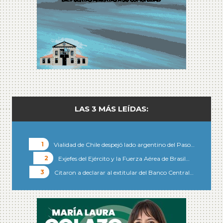
LAS 3 MÁS LEÍDAS:
Vialidad de Chile despejó lado argentino del Paso…
Exjefes del Ejército y la Fuerza Aérea de Brasil…
Citaron a declarar al extitular del Banco Central…