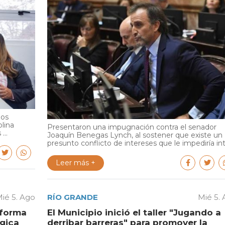
ios
olina
Presentaron una impugnación contra el senador
...
Joaquín Benegas Lynch, al sostener que existe un
presunto conflicto de intereses que le impediría int.
Leer más +
ié 5. Ago
RÍO GRANDE
Mié 5.
aforma
El Municipio inició el taller "Jugando a
égica
derribar barreras" para promover la