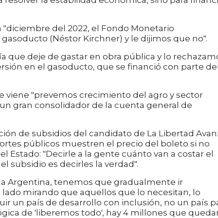
a resolver la estabilidad económica, sino para financ
 "diciembre del 2022, el Fondo Monetario
gasoducto (Néstor Kirchner) y le dijimos que no".
a que deje de gastar en obra pública y lo rechazam
rsión en el gasoducto, que se financió con parte de
 viene "prevemos crecimiento del agro y sector
r un gran consolidador de la cuenta general de
ión de subsidios del candidato de La Libertad Avan
portes públicos muestren el precio del boleto si no
el Estado: "Decirle a la gente cuánto van a costar el
a el subsidio es decirles la verdad".
 la Argentina, tenemos que gradualmente ir
 lado mirando que aquellos que lo necesitan, lo
ir un país de desarrollo con inclusión, no un país p
ógica de 'liberemos todo', hay 4 millones que queda