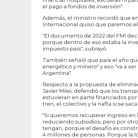
financiar hospitales, escuelas ni par
el pago a fondos de inversión".
Además, el ministro recordó que en
Internacional quiso que paremos el 
"El documento de 2022 del FMI decí
porque dentro de eso estaba la inve
impuesto país", subrayó.
También señaló que para el año que
energético y minero" y eso "va a se
Argentina".
Respecto a la propuesta de eliminac
Javier Milei, defendió que los trans
estuvieran en parte financiados por 
tren, el colectivo y la nafta si se sac
"Si queremos recuperar ingreso en
reduciendo subsidios, pero por otro
tengan, porque el desafío es constru
4 millones de personas. Porque la l