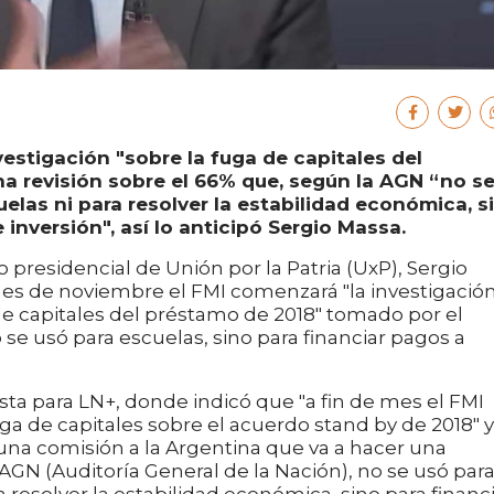
nvestigación "sobre la fuga de capitales del
a revisión sobre el 66% que, según la AGN “no s
uelas ni para resolver la estabilidad económica, s
 inversión", así lo anticipó Sergio Massa.
 presidencial de Unión por la Patria (UxP), Sergio
nes de noviembre el FMI comenzará "la investigació
de capitales del préstamo de 2018" tomado por el
 se usó para escuelas, sino para financiar pagos a
sta para LN+, donde indicó que "a fin de mes el FMI
uga de capitales sobre el acuerdo stand by de 2018" y
na comisión a la Argentina que va a hacer una
 AGN (Auditoría General de la Nación), no se usó par