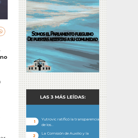
e
ino
n
LAS 3 MÁS LEÍDAS:
Yutrovic ratificó la transparencia
de los…
a
La Comisión de Auxilio y la