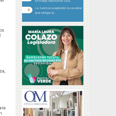
iar
Armada realizaron una…
La Justicia suspendió la cautelar
que obliga al…
os
l
za,
ara
n