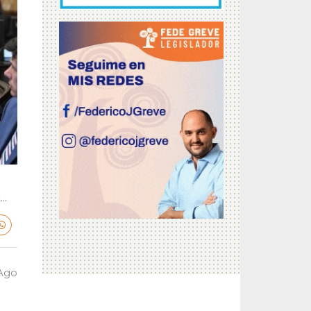
..
 Ago