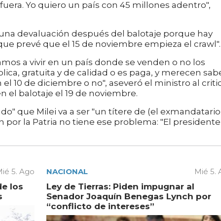
uera. Yo quiero un país con 45 millones adentro",
 una devaluación después del balotaje porque hay
que prevé que el 15 de noviembre empieza el crawl".
mos a vivir en un país donde se venden o no los
ica, gratuita y de calidad o es paga, y merecen sab
l 10 de diciembre o no", aseveró el ministro al criti
n el balotaje el 19 de noviembre.
ado" que Milei va a ser "un títere de (el exmandatario
 por la Patria no tiene ese problema: "El presidente
ié 5. Ago
NACIONAL
Mié 5.
de los
Ley de Tierras: Piden impugnar al
s
Senador Joaquín Benegas Lynch por
“conflicto de intereses”