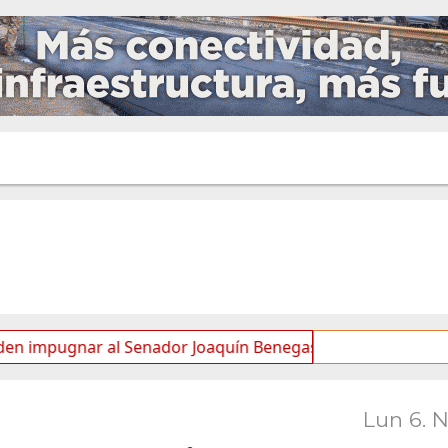
nar al Senador Joaquín Benegas Lynch por “conflicto de int
Lun 6. 