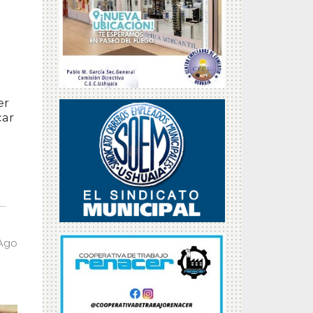
er
car
 Ago