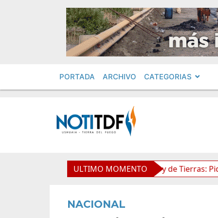
PORTADA
ARCHIVO
CATEGORIAS
mientos en Obras Privadas
ULTIMO MOMENTO
Ley de Tierras: Piden impug
NACIONAL