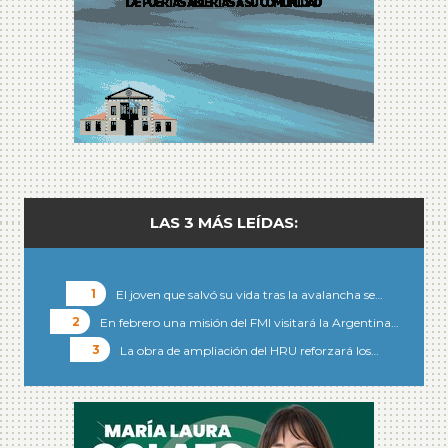
LAS 3 MÁS LEÍDAS:
El joven que salvó su vida tras la avalancha se…
En febrero una misión del FMI visitará la Argentina…
La obra de ampliación del HRU reforzará los…