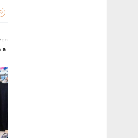
 Ago
a a