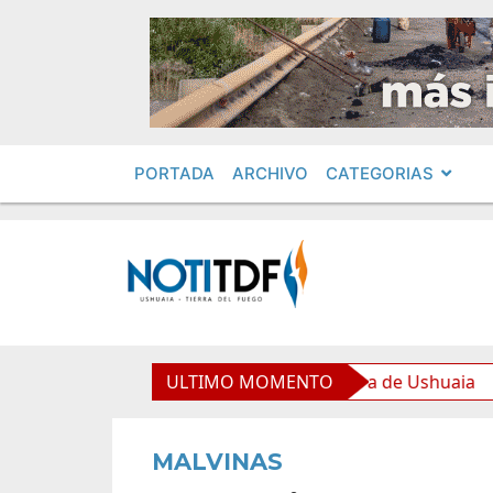
PORTADA
ARCHIVO
CATEGORIAS
equipamiento para la Nueva Usina de Ushuaia
ULTIMO MOMENTO
El Gob
MALVINAS