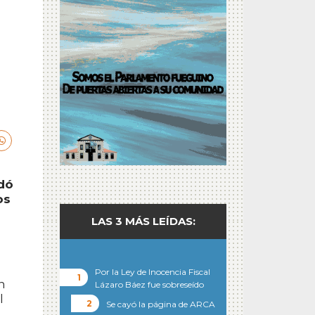
rdó
os
LAS 3 MÁS LEÍDAS:
Por la Ley de Inocencia Fiscal
n
Lázaro Báez fue sobreseído
l
Se cayó la página de ARCA