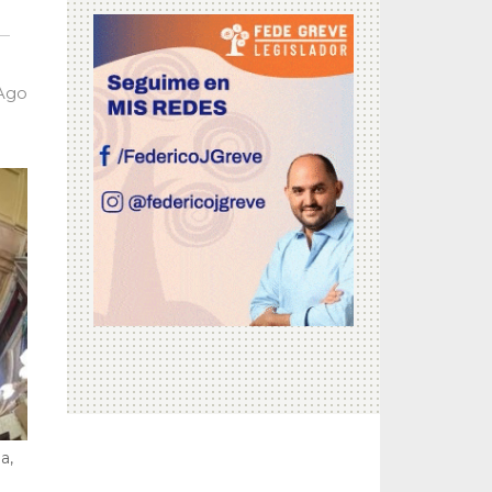
 Ago
a,