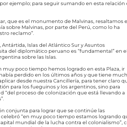
por ejemplo; para seguir sumando en esta relación
ugar, que es el monumento de Malvinas, resaltamos e
a sobre Malvinas, por parte del Perú, como lo ha
tro reclamo”.
 Antártida, Islas del Atlántico Sur y Asuntos
isita del diplomático peruano es “fundamental” en e
entina sobre las Islas.
n muy poco tiempo hemos logrado en esta Plaza, ir
abía perdido en los últimos años y que tiene muc
aplicar desde nuestra Cancillería, para tener claro q
ón para los fueguinos y los argentinos, sino para
ud “del proceso de colonización que está llevando a
”.
ión conjunta para lograr que se continúe las
o y celebró “en muy poco tiempo estamos logrando q
capital mundial de la lucha contra el colonialismo”, 