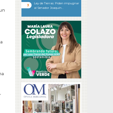
Ley de Tierras: Piden impugnar
al Senador Joaquín…
 un
la
na
r