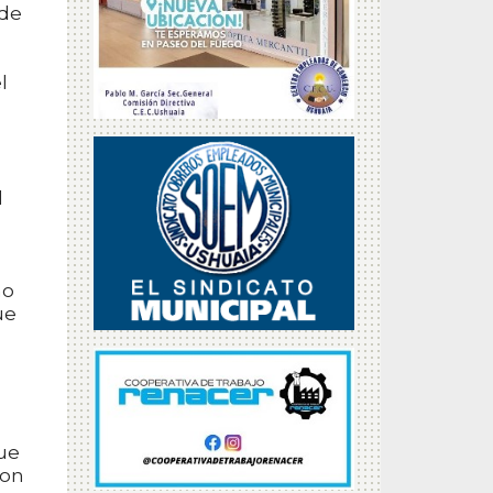
 de
l
l
ho
ue
ue
con