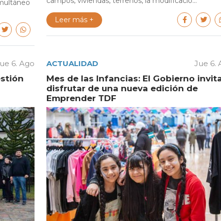
campos, viviendas, terrenos, la modificació...
multáneo
Leer más +
ue 6. Ago
ACTUALIDAD
Jue 6.
estión
Mes de las Infancias: El Gobierno invit
disfrutar de una nueva edición de
Emprender TDF