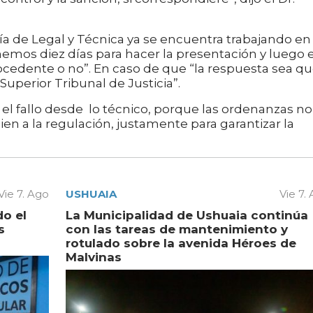
ía de Legal y Técnica ya se encuentra trabajando en 
emos diez días para hacer la presentación y luego e
rocedente o no”. En caso de que “la respuesta sea q
uperior Tribunal de Justicia”.
l fallo desde lo técnico, porque las ordenanzas no
bien a la regulación, justamente para garantizar la
Vie 7. Ago
USHUAIA
Vie 7.
do el
La Municipalidad de Ushuaia continúa
s
con las tareas de mantenimiento y
rotulado sobre la avenida Héroes de
Malvinas