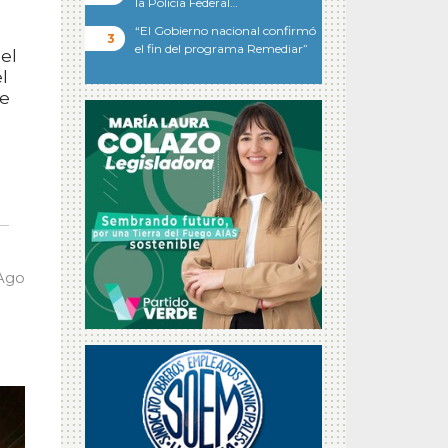
la Policía Federal…
“El Gobierno nacional confirmó
el fin del programa Remediar”
el
l
ue
 Ago