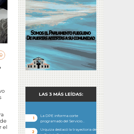
o
vo
LAS 3 MÁS LEÍDAS:
s
ra
La DPE informa corte
 de
programado del Servicio…
r el
Urquiza destacó la trayectoria de