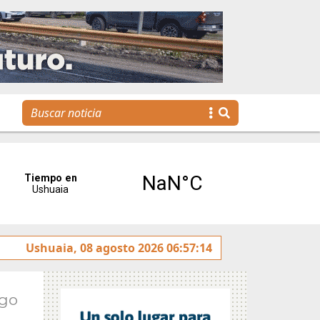
y rotulado sobre la avenida Héroes de Malvinas
Ushuaia, 08 agosto 2026 06:57:14
Gobie
Ago