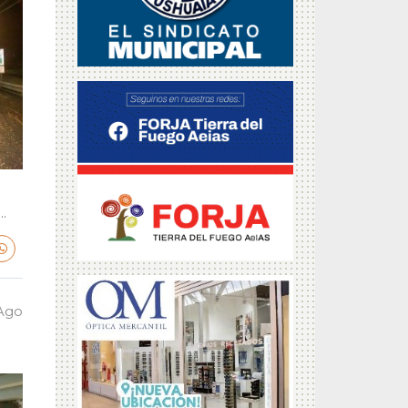
.
 Ago
a