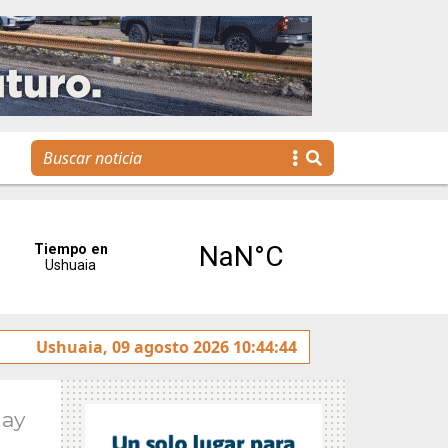
Ushuaia, 09 agosto 2026 10:44:44
La voz de Tolhuin llegó al Congreso de la Nación a 
May