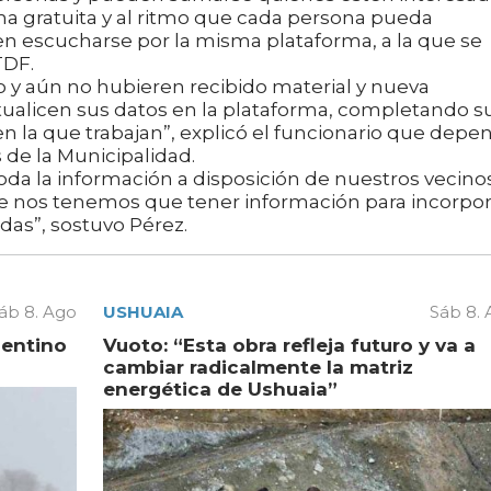
rma gratuita y al ritmo que cada persona pueda
en escucharse por la misma plataforma, a la que se
TDF.
o y aún no hubieren recibido material y nueva
ctualicen sus datos en la plataforma, completando s
 en la que trabajan”, explicó el funcionario que depe
s de la Municipalidad.
da la información a disposición de nuestros vecino
 nos tenemos que tener información para incorpor
das”, sostuvo Pérez.
áb 8. Ago
USHUAIA
Sáb 8.
gentino
Vuoto: “Esta obra refleja futuro y va a
cambiar radicalmente la matriz
energética de Ushuaia”