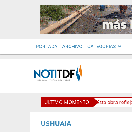
PORTADA
ARCHIVO
CATEGORIAS
so Cardenal Samoré
ULTIMO MOMENTO
Vuoto: “Esta obra refleja futuro y
USHUAIA