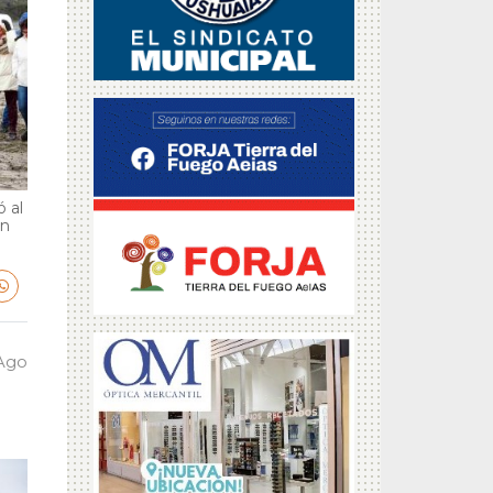
 al
en
 Ago