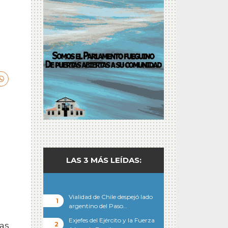
LAS 3 MÁS LEÍDAS:
Vialidad de Chile despejó lado
argentino del Paso…
Exjefes del Ejército y la Fuerza
as