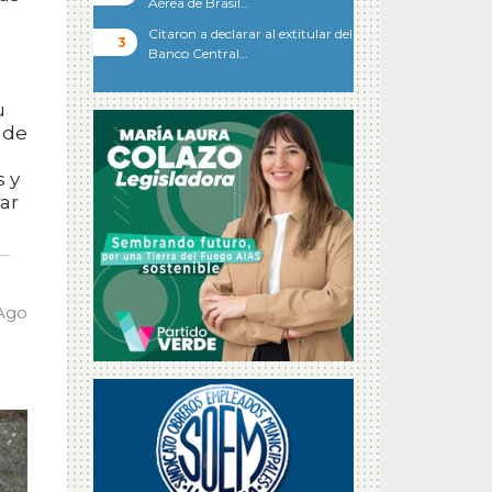
Aérea de Brasil…
Citaron a declarar al extitular del
Banco Central…
u
nde
s y
ar
 Ago