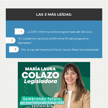
LAS 3 MÁS LEÍDAS:
La DPE informa corte programado del Servicio…
“El Gobierno nacional confirmó el fin del programa
Remediar”
Por la Ley de Inocencia Fiscal Lázaro Báez fue sobreseído