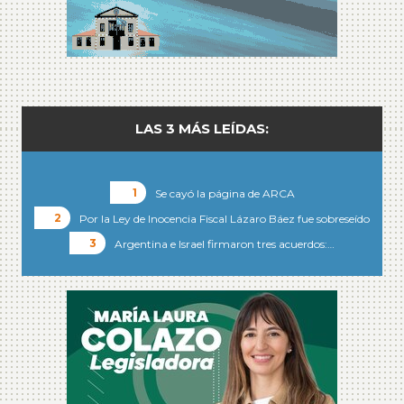
LAS 3 MÁS LEÍDAS:
Se cayó la página de ARCA
Por la Ley de Inocencia Fiscal Lázaro Báez fue sobreseído
Argentina e Israel firmaron tres acuerdos:…