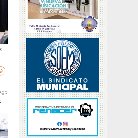
la
 Ago
s