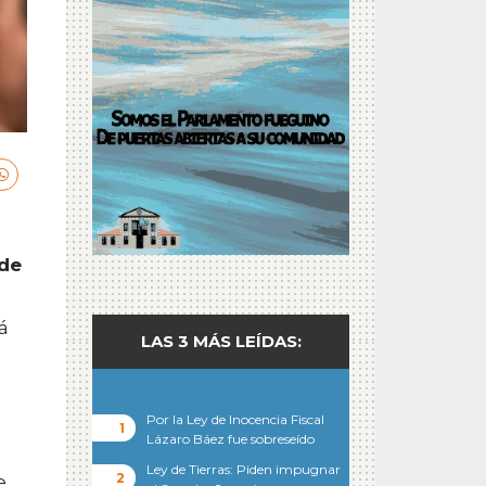
 de
á
LAS 3 MÁS LEÍDAS:
Por la Ley de Inocencia Fiscal
Lázaro Báez fue sobreseído
Ley de Tierras: Piden impugnar
e