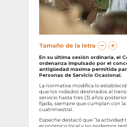
Tamaño de la letra
En su última sesión ordinaria, el
ordenanza impulsado por el conce
antigüedad máxima permitida para
Personas de Servicio Ocasional.
La normativa modifica lo establecido
que los rodados destinados al tran
servicio hasta tres (3) años poster
fijada, siempre que cumplan con la
cuatrimestral.
Espeche destacó que “la actividad tu
económico local y no podemos restr