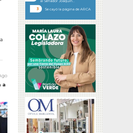
al Senador Joaquín…
Se cayó la página de ARCA
la
 Ago
a a