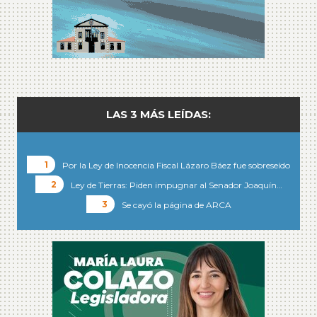
LAS 3 MÁS LEÍDAS:
Por la Ley de Inocencia Fiscal Lázaro Báez fue sobreseído
Ley de Tierras: Piden impugnar al Senador Joaquín…
Se cayó la página de ARCA