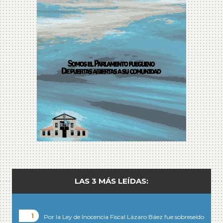
LAS 3 MÁS LEÍDAS:
Por la Ley de Inocencia Fiscal Lázaro Báez fue sobreseído