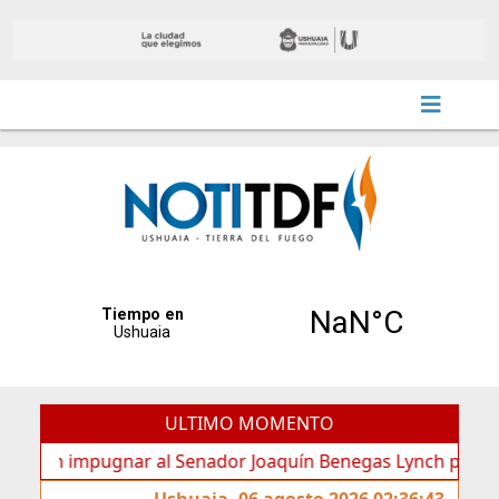
ULTIMO MOMENTO
 impugnar al Senador Joaquín Benegas Lynch por “conflicto 
Ushuaia, 06 agosto 2026 02:36:43