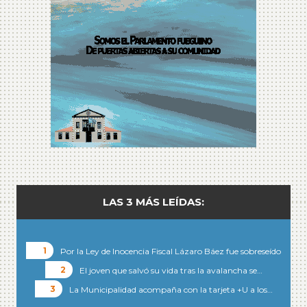
LAS 3 MÁS LEÍDAS:
Por la Ley de Inocencia Fiscal Lázaro Báez fue sobreseído
El joven que salvó su vida tras la avalancha se…
La Municipalidad acompaña con la tarjeta +U a los…