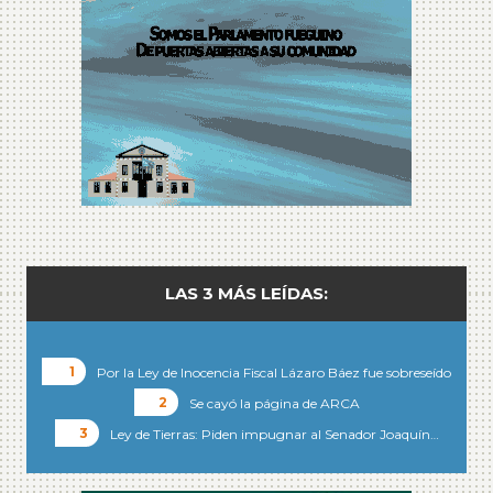
LAS 3 MÁS LEÍDAS:
Por la Ley de Inocencia Fiscal Lázaro Báez fue sobreseído
Se cayó la página de ARCA
Ley de Tierras: Piden impugnar al Senador Joaquín…