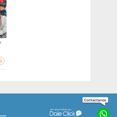
a
com