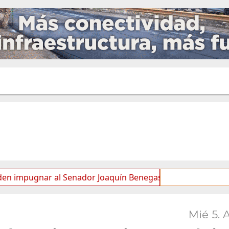
ugnar al Senador Joaquín Benegas Lynch por “conflicto de in
Mié 5. 