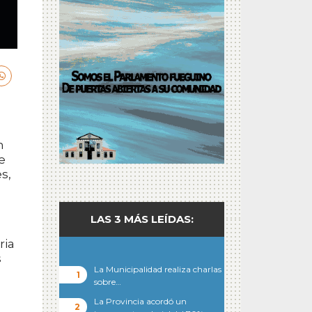
n
e
s,
LAS 3 MÁS LEÍDAS:
ria
s
La Municipalidad realiza charlas
sobre…
La Provincia acordó un