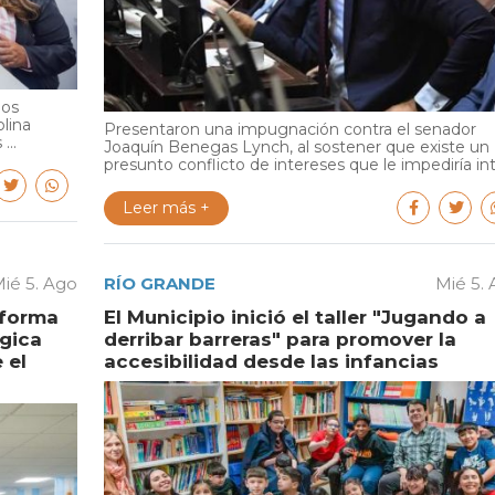
ios
olina
Presentaron una impugnación contra el senador
...
Joaquín Benegas Lynch, al sostener que existe un
presunto conflicto de intereses que le impediría int.
Leer más +
ié 5. Ago
RÍO GRANDE
Mié 5.
aforma
El Municipio inició el taller "Jugando a
égica
derribar barreras" para promover la
 el
accesibilidad desde las infancias