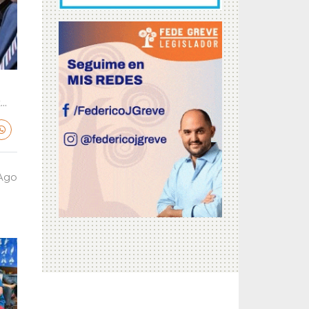
..
 Ago