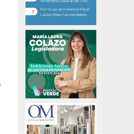
incremento salarial del 70%…
Por la Ley de Inocencia Fiscal
Lázaro Báez fue sobreseído
á