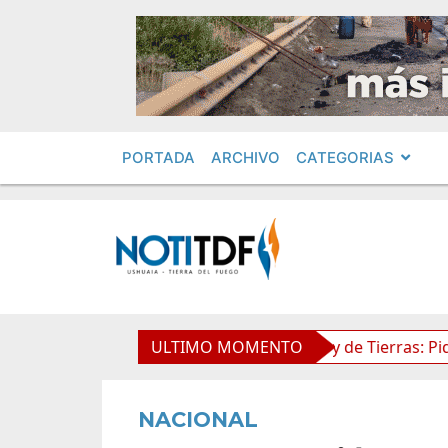
PORTADA
ARCHIVO
CATEGORIAS
imientos en Obras Privadas
ULTIMO MOMENTO
Ley de Tierras: Piden imp
NACIONAL