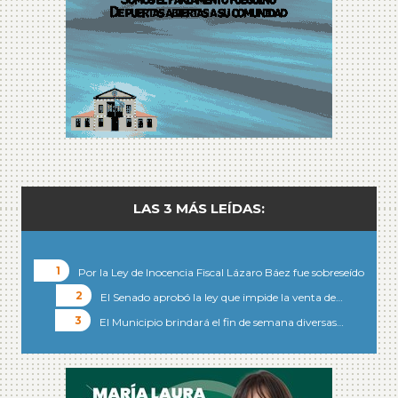
LAS 3 MÁS LEÍDAS:
Por la Ley de Inocencia Fiscal Lázaro Báez fue sobreseído
El Senado aprobó la ley que impide la venta de…
El Municipio brindará el fin de semana diversas…