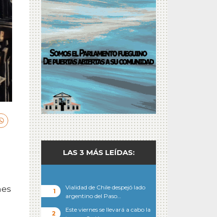
LAS 3 MÁS LEÍDAS:
Vialidad de Chile despejó lado
nes
argentino del Paso…
Este viernes se llevará a cabo la