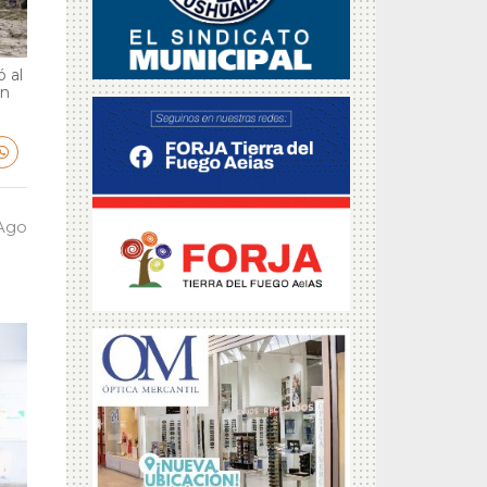
 al
en
 Ago