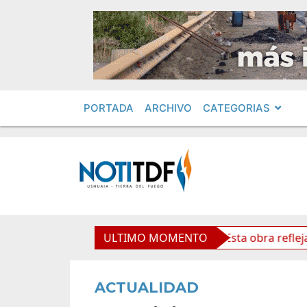
PORTADA
ARCHIVO
CATEGORIAS
aso Cardenal Samoré
ULTIMO MOMENTO
Vuoto: “Esta obra refleja futuro 
ACTUALIDAD