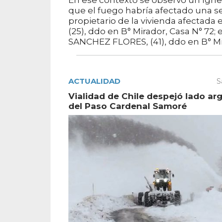
En ese contexto se observó un ígne
que el fuego habría afectado una 
propietario de la vivienda afectad
(25), ddo en B° Mirador, Casa N° 72; 
SANCHEZ FLORES, (41), ddo en B° Mi
ACTUALIDAD
S
Vialidad de Chile despejó lado ar
del Paso Cardenal Samoré