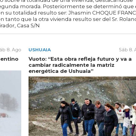
o sobre la totalidad de una vivienda, destacándose
segunda morada. Posteriormente se determinó que 
a en su totalidad resulto ser: Jhasmin CHOQUE FRAN
en tanto que la otra vivienda resulto ser del Sr. Rola
rador, Casa S/N
áb 8. Ago
USHUAIA
Sáb 8.
gentino
Vuoto: “Esta obra refleja futuro y va a
cambiar radicalmente la matriz
energética de Ushuaia”