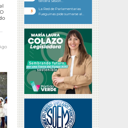
tercera Sesión…
el
La Red de Parlamentarias
CO
Fueguinas pide sumarse al…
ndo
 Ago