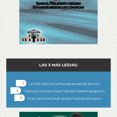
LAS 3 MÁS LEÍDAS:
La DPE informa corte programado del Servicio…
“Camuzzi no hizo ningún tipo de inversión porque no…
Gran concurrencia de adultos mayores de toda la…