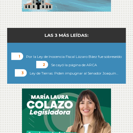
LAS 3 MÁS LEÍDAS:
Por la Ley de Inocencia Fiscal Lázaro Báez fue sobreseído
Se cayó la página de ARCA
Ley de Tierras: Piden impugnar al Senador Joaquín…