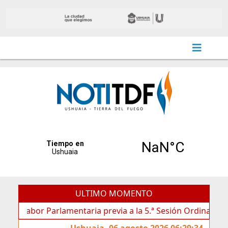
ULTIMO MOMENTO
abor Parlamentaria previa a la 5.ª Sesión Ordinaria
La
Ushuaia, 06 agosto 2026 06:29:34