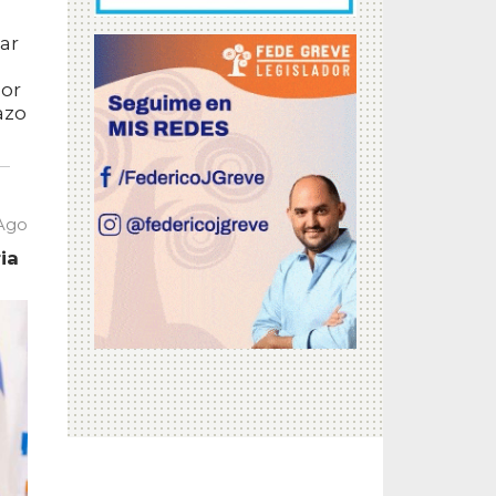
car
por
azo
 Ago
ia