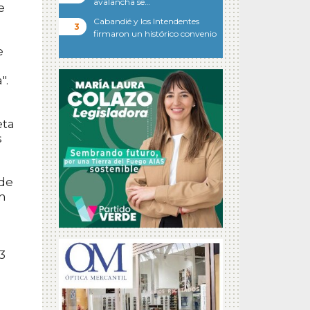
avalancha se…
e
Cabandié y los Intendentes
firmaron un histórico convenio
e
".
eta
s
 de
n
3