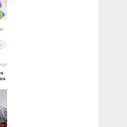
el
 Ago
es
tos