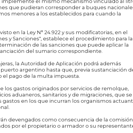
se implemente el mismo mecanismo vinculado al litr
iones que pudieran corresponder a buques nacionale
os menores a los establecidos para cuando la
to en la Ley N° 24.922 y sus modificatorias, en el
nes y Sanciones", establece el procedimiento para la
determinación de las sanciones que puede aplicar la
tanciación del sumario correspondiente.
jeras, la Autoridad de Aplicación podrá además
puerto argentino hasta que, previa sustanciación d
o el pago de la multa impuesta.
 los gastos originados por servicios de remolque,
rvicios aduaneros, sanitarios y de migraciones, que se
os gastos en los que incurran los organismos actuan
nal.
 serán devengados como consecuencia de la comisión
dos por el propietario o armador o su representant