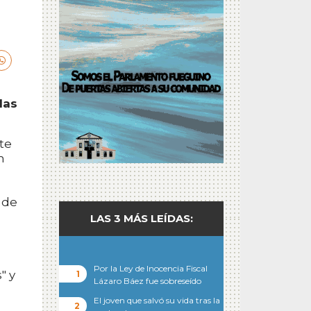
las
rte
n
 de
LAS 3 MÁS LEÍDAS:
Por la Ley de Inocencia Fiscal
" y
Lázaro Báez fue sobreseído
El joven que salvó su vida tras la