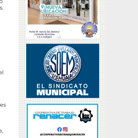
o
s;
el
tes
e,