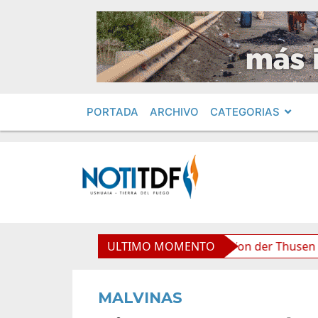
PORTADA
ARCHIVO
CATEGORIAS
liviana”, afirmó Becerra
ULTIMO MOMENTO
Von der Thusen anunció la 
MALVINAS