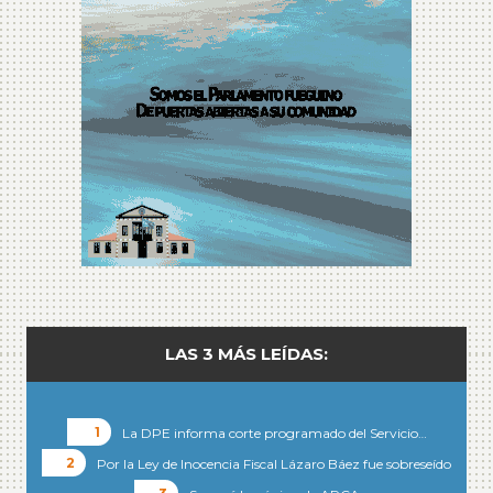
LAS 3 MÁS LEÍDAS:
La DPE informa corte programado del Servicio…
Por la Ley de Inocencia Fiscal Lázaro Báez fue sobreseído