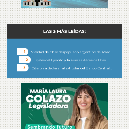
LAS 3 MÁS LEÍDAS:
Vialidad de Chile despejó lado argentino del Paso…
Exjefes del Ejército y la Fuerza Aérea de Brasil…
Citaron a declarar al extitular del Banco Central…