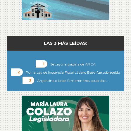
LAS 3 MÁS LEÍDAS:
Se cayó la página de ARCA
Por la Ley de Inocencia Fiscal Lázaro Báez fue sobreseído
Argentina e Israel firmaron tres acuerdos:…