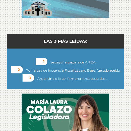
LAS 3 MÁS LEÍDAS:
Se cayó la página de ARCA
Por la Ley de Inocencia Fiscal Lázaro Báez fue sobreseído
Argentina e Israel firmaron tres acuerdos:…