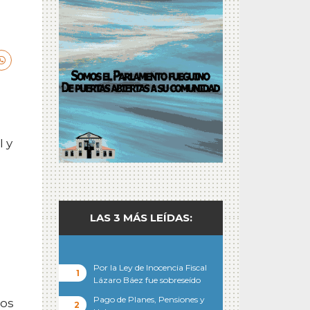
I y
LAS 3 MÁS LEÍDAS:
Por la Ley de Inocencia Fiscal
Lázaro Báez fue sobreseído
Pago de Planes, Pensiones y
cos