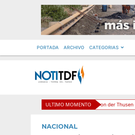
PORTADA
ARCHIVO
CATEGORIAS
boliviana”, afirmó Becerra
ULTIMO MOMENTO
Von der Thusen anunció l
NACIONAL