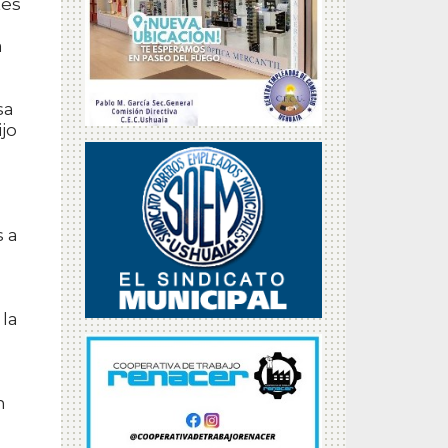
tes
a
sa
jo
s a
 la
n