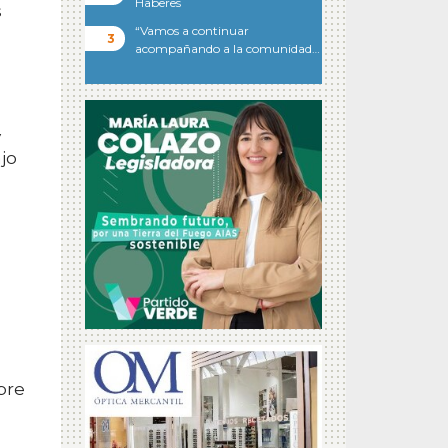
Haberes
s
“Vamos a continuar
acompañando a la comunidad…
y
jo
bre