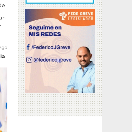
de
 un
.
 Ago
ia