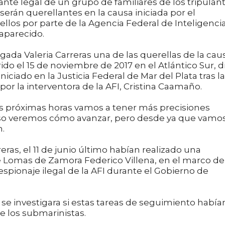
nte legal de un grupo de familiares de los tripulan
erán querellantes en la causa iniciada por el
ellos por parte de la Agencia Federal de Inteligenci
aparecido.
gada Valeria Carreras una de las querellas de la cau
do el 15 de noviembre de 2017 en el Atlántico Sur, di
iciado en la Justicia Federal de Mar del Plata tras la
r la interventora de la AFI, Cristina Caamaño.
las próximas horas vamos a tener más precisiones
e eso veremos cómo avanzar, pero desde ya que vamo
m.
ras, el 11 de junio último habían realizado una
e Lomas de Zamora Federico Villena, en el marco de
pionaje ilegal de la AFI durante el Gobierno de
 se investigara si estas tareas de seguimiento había
e los submarinistas.