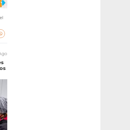
el
 Ago
es
tos