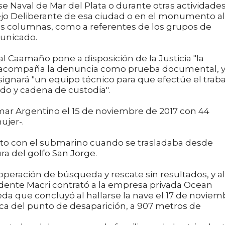
se Naval de Mar del Plata o durante otras actividade
sejo Deliberante de esa ciudad o en el monumento al
las columnas, como a referentes de los grupos de
municado.
al Caamaño pone a disposición de la Justicia "la
que acompaña la denuncia como prueba documental, 
signará "un equipo técnico para que efectúe el traba
do y cadena de custodia".
mar Argentino el 15 de noviembre de 2017 con 44
ujer-.
to con el submarino cuando se trasladaba desde
ura del golfo San Jorge.
operación de búsqueda y rescate sin resultados, y al
idente Macri contrató a la empresa privada Ocean
eda que concluyó al hallarse la nave el 17 de noviem
rca del punto de desaparición, a 907 metros de