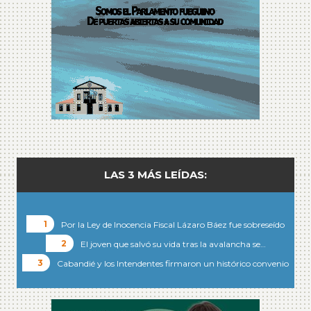
LAS 3 MÁS LEÍDAS:
Por la Ley de Inocencia Fiscal Lázaro Báez fue sobreseído
El joven que salvó su vida tras la avalancha se…
Cabandié y los Intendentes firmaron un histórico convenio