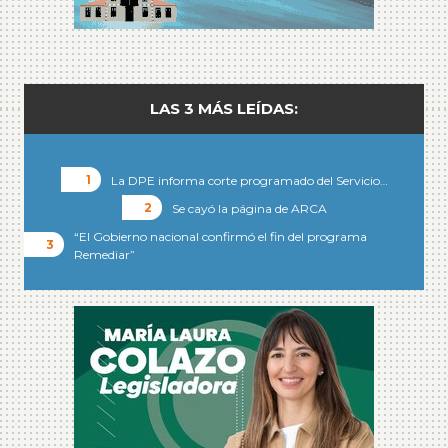
LAS 3 MÁS LEÍDAS:
La DPE informa corte programado del Servicio…
Se cayó la página de ARCA
“El Gobierno nacional confirmó el fin del programa
Remediar”