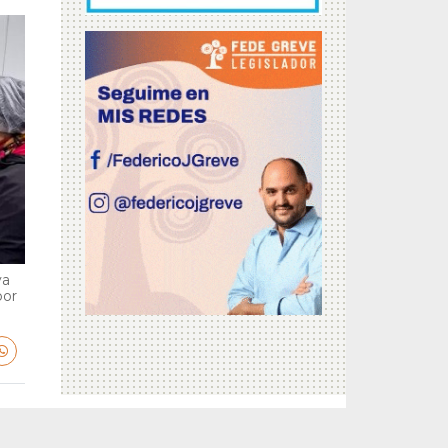
va
por