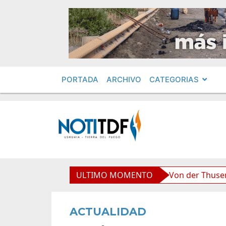
PORTADA
ARCHIVO
CATEGORIAS
boliviana”, afirmó Becerra
ULTIMO MOMENTO
Von der Thusen anunció l
ACTUALIDAD