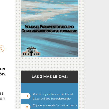
sus
ón.
LAS 3 MÁS LEÍDAS:
es
Por la Ley de Inocencia Fiscal
 en
Lázaro Báez fue sobreseído
El joven que salvó su vida tras la