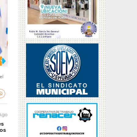
el
 Ago
es
tos