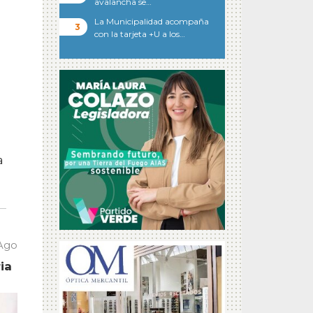
avalancha se…
La Municipalidad acompaña
con la tarjeta +U a los…
a
 Ago
ia