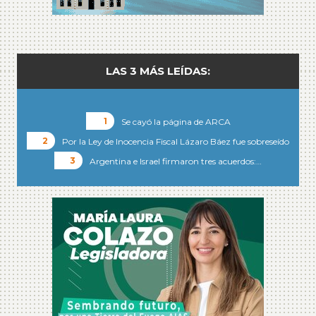
LAS 3 MÁS LEÍDAS:
Se cayó la página de ARCA
Por la Ley de Inocencia Fiscal Lázaro Báez fue sobreseído
Argentina e Israel firmaron tres acuerdos:…