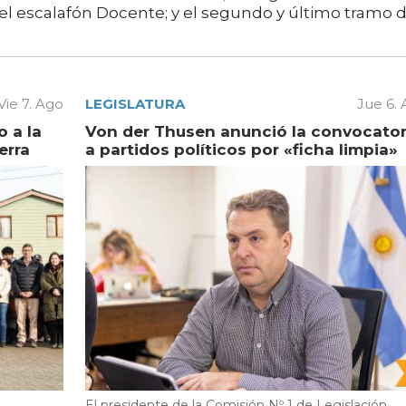
 el escalafón Docente; y el segundo y último tramo d
Vie 7. Ago
LEGISLATURA
Jue 6.
 a la
Von der Thusen anunció la convocator
erra
a partidos políticos por «ficha limpia»
El presidente de la Comisión Nº 1 de Legislación