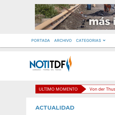
PORTADA
ARCHIVO
CATEGORIAS
d boliviana”, afirmó Becerra
ULTIMO MOMENTO
Von der Thusen anunció
ACTUALIDAD