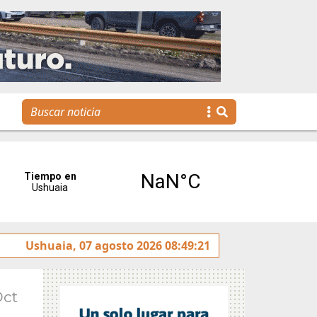
Se realizó la reunión de Labor Parlamentaria previa a la
Ushuaia, 07 agosto 2026 08:49:21
Oct