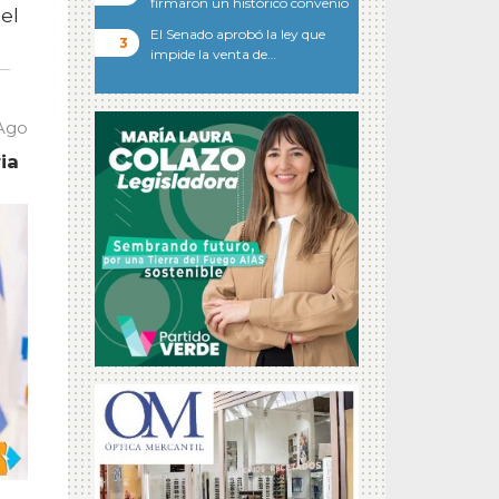
firmaron un histórico convenio
el
El Senado aprobó la ley que
impide la venta de…
 Ago
ia