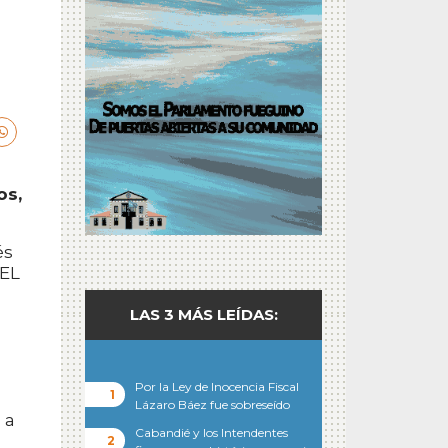
os,
és
PEL
LAS 3 MÁS LEÍDAS:
Por la Ley de Inocencia Fiscal
Lázaro Báez fue sobreseído
 a
Cabandié y los Intendentes