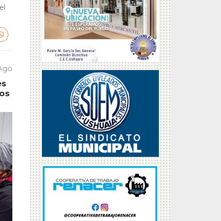
el
 Ago
es
tos