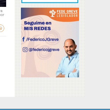
va
por