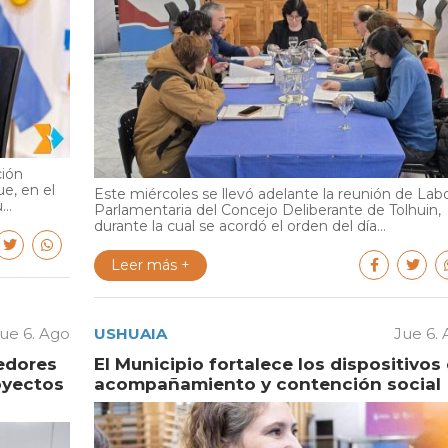
ción
e, en el
Este miércoles se llevó adelante la reunión de Lab
..
Parlamentaria del Concejo Deliberante de Tolhuin,
durante la cual se acordó el orden del día...
Leer más +
ue 6. Ago
USHUAIA
Jue 6.
edores
El Municipio fortalece los dispositivos
oyectos
acompañamiento y contención social