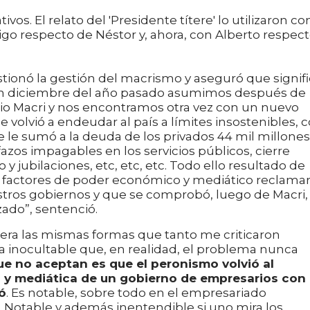
os. El relato del 'Presidente títere' lo utilizaron co
o respecto de Néstor y, ahora, con Alberto respec
estionó la gestión del macrismo y aseguró que signif
“En diciembre del año pasado asumimos después de
io Macri y nos encontramos otra vez con un nuevo
 volvió a endeudar al país a límites insostenibles, 
ue le sumó a la deuda de los privados 44 mil millones
azos impagables en los servicios públicos, cierre
y jubilaciones, etc, etc, etc. Todo ello resultado de
los factores de poder económico y mediático reclama
stros gobiernos y que se comprobó, luego de Macri,
ado”, sentenció.
iera las mismas formas que tanto me criticaron
lta inocultable que, en realidad, el problema nunca
que no aceptan es que el peronismo volvió al
ca y mediática de un gobierno de empresarios con
ó
. Es notable, sobre todo en el empresariado
a. Notable y además inentendible si uno mira los