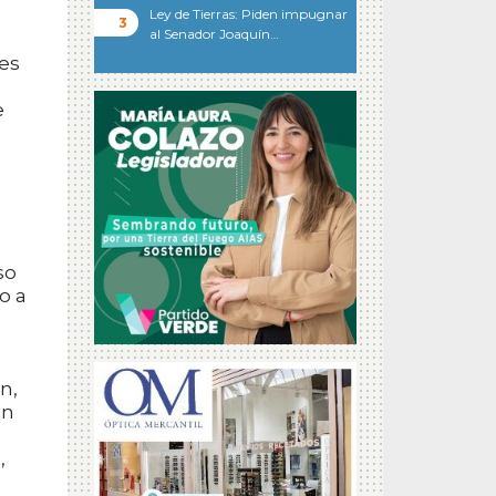
Ley de Tierras: Piden impugnar
al Senador Joaquín…
 es
e
so
o a
n,
un
,