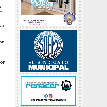
n
to
icó
con
ron