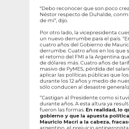
"Debo reconocer que son poco creativ
Néstor respecto de Duhalde, conmig
de mí", dijo.
Por otro lado, la vicepresidenta cu
un nuevo derrumbe para el país. 
cuatro años del Gobierno de Mauric
derrumbe. Cuatro años en los que se
el retorno del FMI a la Argentina q
de dólares más. Cuatro años de tarif
masivo de PyMES, pérdida del salario 
aplicar las políticas públicas que 
durante los 12 años y medio de nue
sólo conducen al desastre generaliz
“Castigan al Presidente como si tuv
durante años. A esta altura ya resu
fueron las formas.
En realidad, lo 
gobierno y que la apuesta políti
Mauricio Macri a la cabeza, fracas
argentino, el prejuicio antiperonist