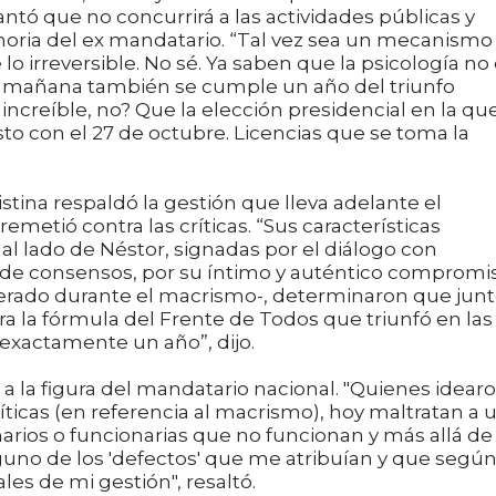
ntó que no concurrirá a las actividades públicas y
ria del ex mandatario. “Tal vez sea un mecanismo
o irreversible. No sé. Ya saben que la psicología no
e mañana también se cumple un año del triunfo
increíble, no? Que la elección presidencial en la qu
sto con el 27 de octubre. Licencias que se toma la
istina respaldó la gestión que lleva adelante el
metió contra las críticas. “Sus características
 al lado de Néstor, signadas por el diálogo con
a de consensos, por su íntimo y auténtico compromi
erado durante el macrismo-, determinaron que junt
a la fórmula del Frente de Todos que triunfó en las
exactamente un año”, dijo.
n a la figura del mandatario nacional. "Quienes idearo
ticas (en referencia al macrismo), hoy maltratan a 
arios o funcionarias que no funcionan y más allá de
nguno de los 'defectos' que me atribuían y que según
es de mi gestión", resaltó.