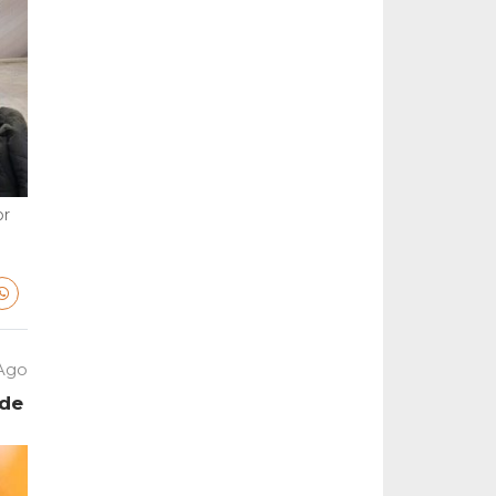
or
 Ago
 de