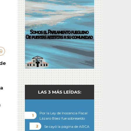
 de
la
LAS 3 MÁS LEÍDAS:
a
Por la Ley de Inocencia Fiscal
Lázaro Báez fue sobreseído
Se cayó la página de ARCA