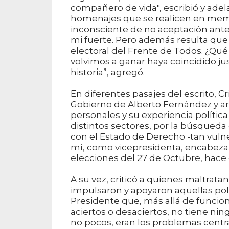
compañero de vida", escribió y adela
homenajes que se realicen en memo
inconsciente de no aceptación ante l
mi fuerte. Pero además resulta qu
electoral del Frente de Todos. ¿Qué 
volvimos a ganar haya coincidido ju
historia”, agregó.
En diferentes pasajes del escrito, Cr
Gobierno de Alberto Fernández y arre
personales y su experiencia política
distintos sectores, por la búsqued
con el Estado de Derecho -tan vuln
mí, como vicepresidenta, encabezar
elecciones del 27 de Octubre, hace 
A su vez, criticó a quienes maltrata
impulsaron y apoyaron aquellas polí
Presidente que, más allá de funcion
aciertos o desaciertos, no tiene ni
no pocos, eran los problemas central