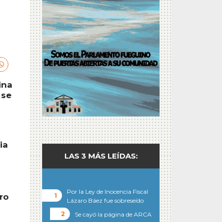
ina
 se
ia
LAS 3 MÁS LEÍDAS:
Por la Ley de Inocencia Fiscal
ero
Lázaro Báez fue sobreseído
Se cayó la página de ARCA