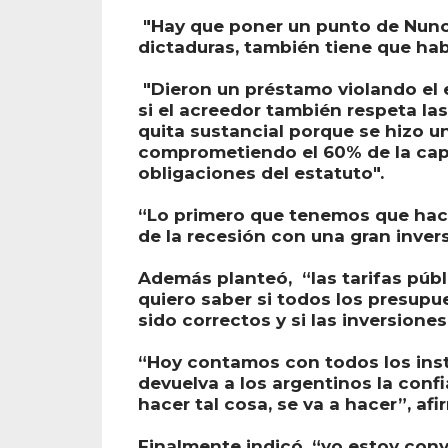
"Hay que poner un punto de Nunc
dictaduras, también tiene que ha
"Dieron un préstamo violando el e
si el acreedor también respeta la
quita sustancial porque se hizo un
comprometiendo el 60% de la capa
obligaciones del estatuto".
“Lo primero que tenemos que hacer
de la recesión con una gran invers
Además planteó, “las tarifas públ
quiero saber si todos los presupue
sido correctos y si las inversione
“Hoy contamos con todos los instr
devuelva a los argentinos la conf
hacer tal cosa, se va a hacer”, afi
Finalmente indicó, “yo estoy con