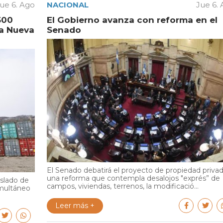
ue 6. Ago
NACIONAL
Jue 6.
500
El Gobierno avanza con reforma en el
la Nueva
Senado
El Senado debatirá el proyecto de propiedad privad
una reforma que contempla desalojos "exprés” de
aslado de
campos, viviendas, terrenos, la modificació...
multáneo
Leer más +