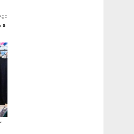
 Ago
a a
la