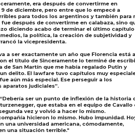
inceramente, era después de convertirme en
e 9 de diciembre, pero entre que lo empecé a
erribles para todos los argentinos y también para 
no fue después de convertirme en calabaza, sino q
zo diciendo acabo de terminar el último capítulo
 medios, la política, la creación de subjetividad y
rancó la vicepresidenta.
 va a ser exactamente un año que Florencia está 
on el título de Sinceramente lo terminé de escribi
rta de San Martín que me había regalado Putin y
un delito. El lawfare tuvo capítulos muy especial
fue aún más especial. Ese perseguir a los
s aparatos judiciales”.
“Debería ser un punto de inflexión de la historia 
turzenegger, que estaba en el equipo de Cavallo
segunda vez y volvió a hacer lo mismo.
compañía hicieron lo mismo. Hubo impunidad. Ho
en una universidad americana, cómodamente,
n una situación terrible."