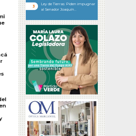
Ley de Tierras: Piden impugnar
al Senador Joaquín…
mi
ue
acá
r
es
del
 en
y