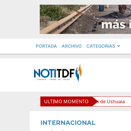
PORTADA
ARCHIVO
CATEGORIAS
equipamiento para la Nueva Usina de Ushuaia
ULTIMO MOMENTO
El Gob
INTERNACIONAL