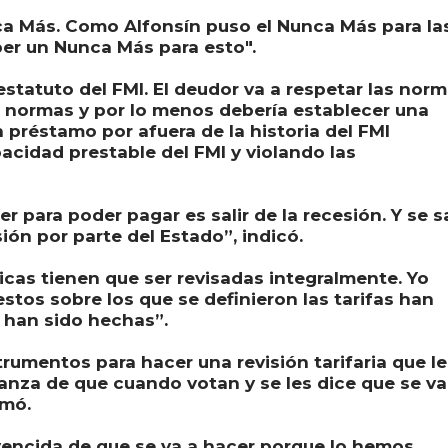
a Más. Como Alfonsín puso el Nunca Más para la
ber un Nunca Más para esto".
statuto del FMI. El deudor va a respetar las nor
s normas y por lo menos debería establecer una
 préstamo por afuera de la historia del FMI
cidad prestable del FMI y violando las
 para poder pagar es salir de la recesión. Y se s
ión por parte del Estado”, indicó.
icas tienen que ser revisadas integralmente. Yo
stos sobre los que se definieron las tarifas han
s han sido hechas”.
umentos para hacer una revisión tarifaria que le
ianza de que cuando votan y se les dice que se va
rmó.
vencida de que se va a hacer porque lo hemos