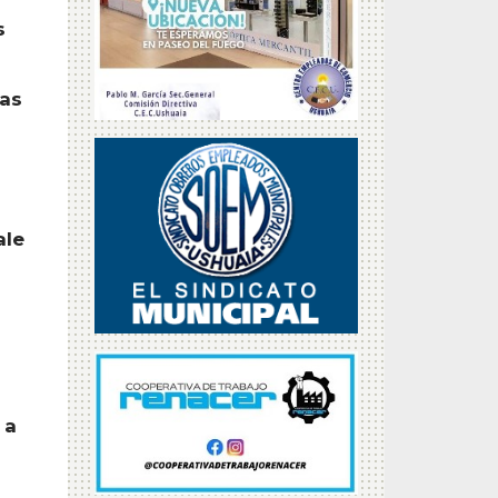
s
mas
ale
 a