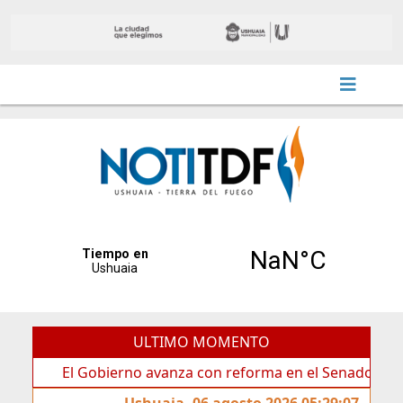
ULTIMO MOMENTO
El Gobierno avanza con reforma en el Senado
Ideas 
Ushuaia, 06 agosto 2026 05:29:07