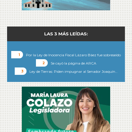
LAS 3 MÁS LEÍDAS:
Por la Ley de Inocencia Fiscal Lázaro Báez fue sobreseído
Se cayó la página de ARCA
Ley de Tierras: Piden impugnar al Senador Joaquín…