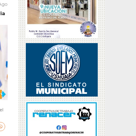
 Ago
ia
el