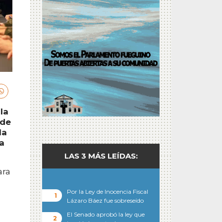
la
 de
la
a
LAS 3 MÁS LEÍDAS:
ara
Por la Ley de Inocencia Fiscal
Lázaro Báez fue sobreseído
El Senado aprobó la ley que