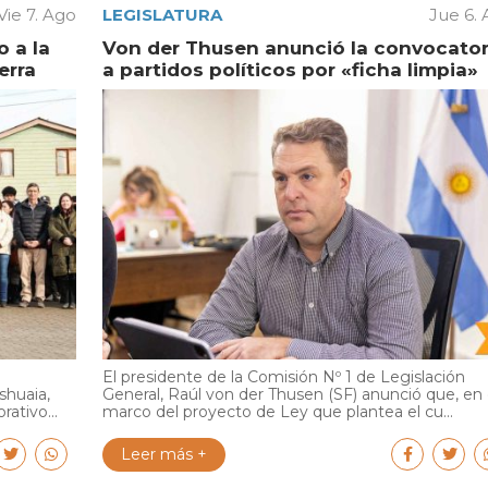
Vie 7. Ago
LEGISLATURA
Jue 6.
 a la
Von der Thusen anunció la convocator
erra
a partidos políticos por «ficha limpia»
El presidente de la Comisión Nº 1 de Legislación
shuaia,
General, Raúl von der Thusen (SF) anunció que, en 
ativo...
marco del proyecto de Ley que plantea el cu...
Leer más +