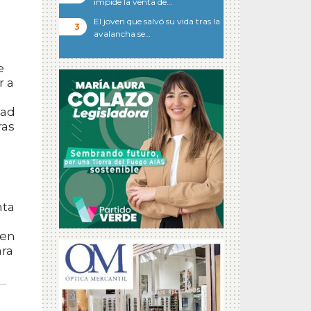
impide la venta de…
El joven que salvó su vida tras la
avalancha se…
e
r a
tad
ras
nta
 en
ara