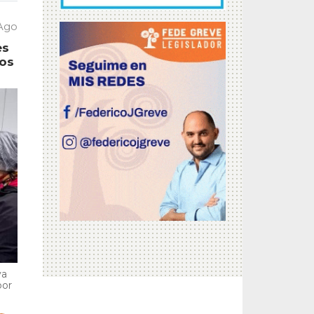
 Ago
es
tos
va
por