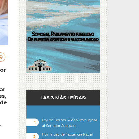
dor
o
ar
es,
LAS 3 MÁS LEÍDAS:
 de
Ley de Tierras: Piden impugnar
al Senador Joaquín…
”
Por la Ley de Inocencia Fiscal