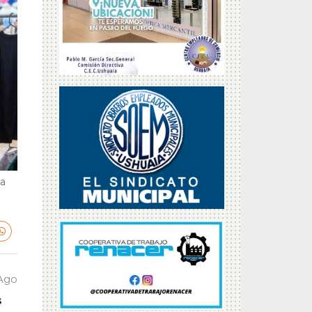
la
 Ago
s