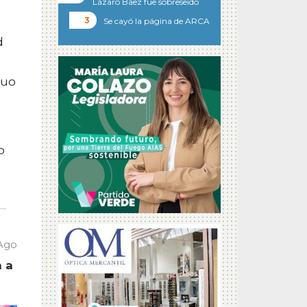
Lázaro Báez fue sobreseído
Se cayó la página de ARCA
a
d
nuo
o
 Ago
a a