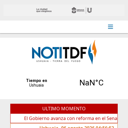
ULTIMO MOMENTO
El Gobierno avanza con reforma en el Senado
Ide
Ushuaia, 06 agosto 2026 04:56:52