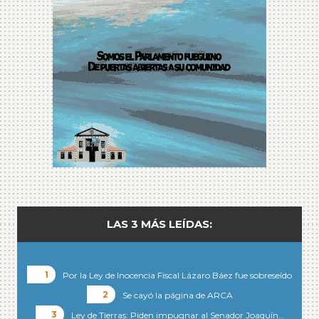
LAS 3 MÁS LEÍDAS:
Por la Ley de Inocencia Fiscal Lázaro Báez fue sobreseído
Se cayó la página de ARCA
Ley de Tierras: Piden impugnar al Senador Joaquín…