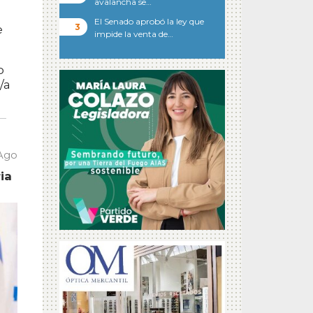
avalancha se…
l
El Senado aprobó la ley que
e
impide la venta de…
o
/a
 Ago
ia