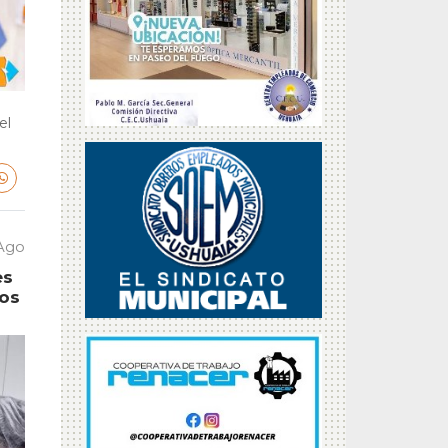
el
 Ago
es
tos