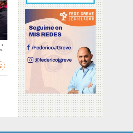
va
por