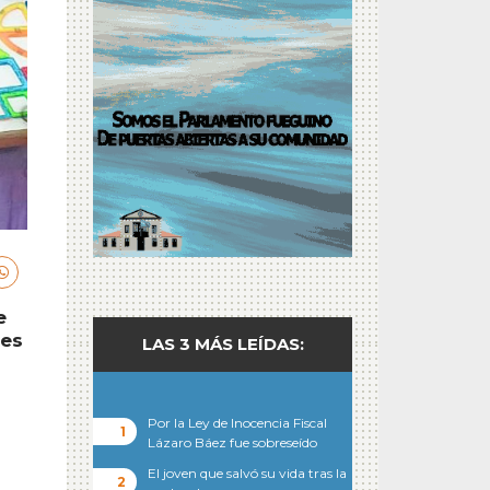
e
ses
LAS 3 MÁS LEÍDAS:
Por la Ley de Inocencia Fiscal
Lázaro Báez fue sobreseído
El joven que salvó su vida tras la