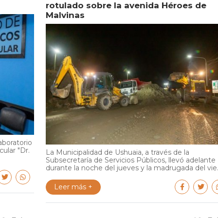
rotulado sobre la avenida Héroes de
Malvinas
aboratorio
cular "Dr.
La Municipalidad de Ushuaia, a través de la
Subsecretaría de Servicios Públicos, llevó adelante
durante la noche del jueves y la madrugada del vie..
Leer más +