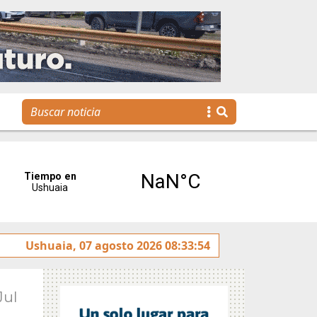
rotulado sobre la avenida Héroes de Malvinas
Ushuaia, 07 agosto 2026 08:33:54
Gobiern
Jul