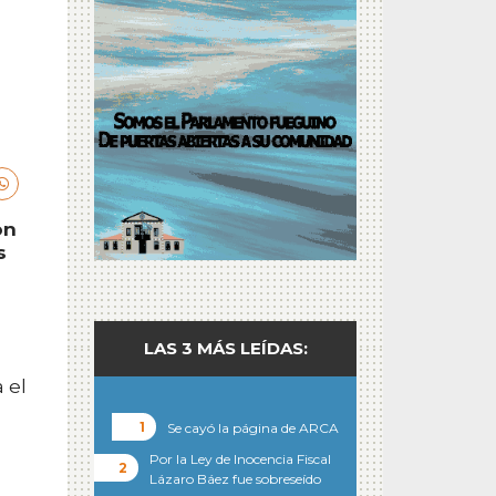
on
s
LAS 3 MÁS LEÍDAS:
 el
Se cayó la página de ARCA
Por la Ley de Inocencia Fiscal
Lázaro Báez fue sobreseído