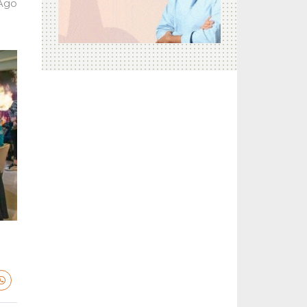
 Ago
a