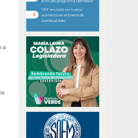
el fin del programa Remediar”
YPF anunció un nuevo
aumento en el precio de
combustibles
o a
os.