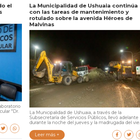
do el
La Municipalidad de Ushuaia continúa
s
con las tareas de mantenimiento y
rotulado sobre la avenida Héroes de
Malvinas
aboratorio
cular "Dr.
La Municipalidad de Ushuaia, a través de la
Subsecretaría de Servicios Públicos, llevó adelante
durante la noche del jueves y la madrugada del vie..
Leer más +