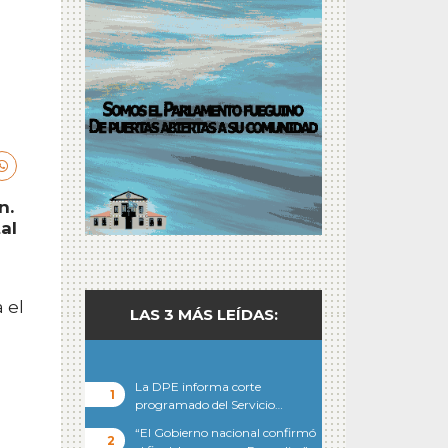
n.
al
 el
LAS 3 MÁS LEÍDAS:
La DPE informa corte
programado del Servicio…
“El Gobierno nacional confirmó