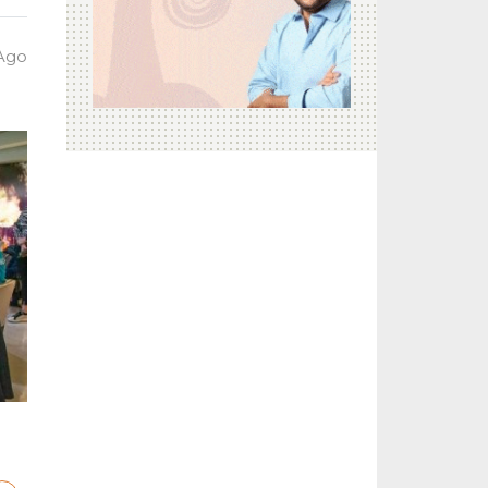
 Ago
a