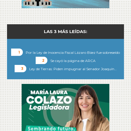
LAS 3 MÁS LEÍDAS:
Por la Ley de Inocencia Fiscal Lázaro Báez fue sobreseído
Se cayó la página de ARCA
Ley de Tierras: Piden impugnar al Senador Joaquín…